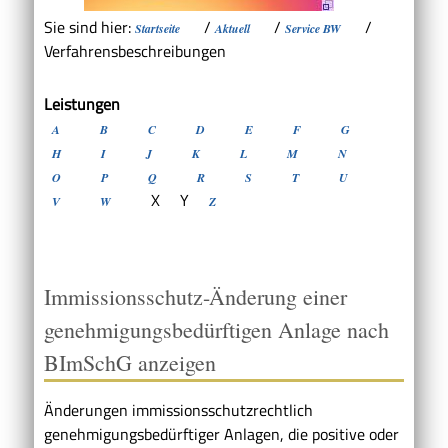
Sie sind hier:
/
/
/
Startseite
Aktuell
Service BW
Verfahrensbeschreibungen
Leistungen
A
B
C
D
E
F
G
H
I
J
K
L
M
N
O
P
Q
R
S
T
U
X
Y
V
W
Z
Immissionsschutz-Änderung einer
genehmigungsbedürftigen Anlage nach
BImSchG anzeigen
Änderungen immissionsschutzrechtlich
genehmigungsbedürftiger Anlagen, die positive oder