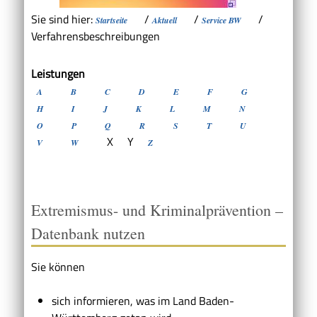
Sie sind hier:
/
/
/
Startseite
Aktuell
Service BW
Verfahrensbeschreibungen
Leistungen
A
B
C
D
E
F
G
H
I
J
K
L
M
N
O
P
Q
R
S
T
U
X
Y
V
W
Z
Extremismus- und Kriminalprävention –
Datenbank nutzen
Sie können
sich informieren, was im Land Baden-