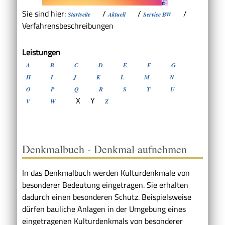
Sie sind hier:
/
/
/
Startseite
Aktuell
Service BW
Verfahrensbeschreibungen
Leistungen
A
B
C
D
E
F
G
H
I
J
K
L
M
N
O
P
Q
R
S
T
U
X
Y
V
W
Z
Denkmalbuch - Denkmal aufnehmen
In das Denkmalbuch werden Kulturdenkmale von
besonderer Bedeutung eingetragen. Sie erhalten
dadurch einen besonderen Schutz.
Beispielsweise
dürfen bauliche Anlagen in der Umgebung eines
eingetragenen Kulturdenkmals von besonderer