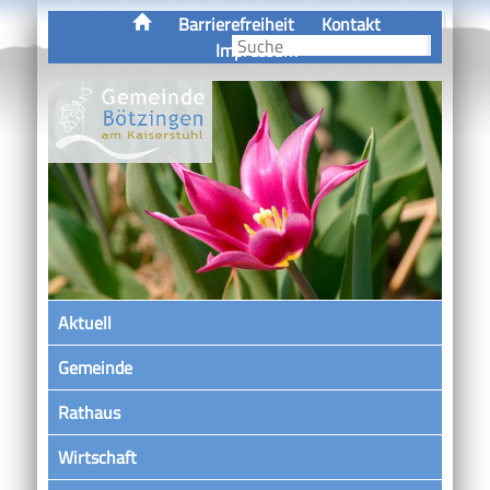
Barrierefreiheit
Kontakt
Impressum
Aktuell
Gemeinde
Rathaus
Wirtschaft