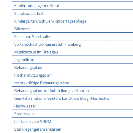
Kinder- und Jugendreferat
Bundesverband Deutscher Stiftungen e.V.
Schulsozialarbeit
Index Deutscher Stiftungen
Kindergärten/Schulen/Kindertagespflege
Stifterverband für die Deutsche Wissenschaft
Bücherei
Stiftung Wissenschaft und Politik
Fest- und Sporthalle
Baden-Württemberg Stiftung
Volkshochschule Kaiserstuhl-Tuniberg
Regierungspräsidien in Baden-Württemberg als Stiftungs
Musikschule im Breisgau
Verlinkungen zu den Internet-Verzeichnissen der Regieru
Jugendliche
meisten Stiftungen aufgelistet sind
Bebauungspläne
Flächennutzungsplan
Themenportal "Stiftungen"
rechtskräftige Bebauungspläne
FREIGABEVERMERK
Bebauungspläne im Aufstellungsverfahren
31.07.2025 Innenministerium Baden-Württemberg
Geo-Informations-System Landkreis Brsg.-Hochschw.
Hochwasser
Starkregen
Leitfaden zum SRRM
Starkregengefahrenkarten