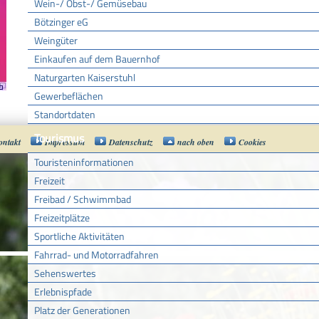
Wein-/ Obst-/ Gemüsebau
Bötzinger eG
Weingüter
Einkaufen auf dem Bauernhof
Naturgarten Kaiserstuhl
Gewerbeflächen
Standortdaten
Tourismus
ontakt
Impressum
Datenschutz
nach oben
Cookies
Touristeninformationen
Freizeit
Freibad / Schwimmbad
Freizeitplätze
Sportliche Aktivitäten
Fahrrad- und Motorradfahren
Sehenswertes
Erlebnispfade
Platz der Generationen