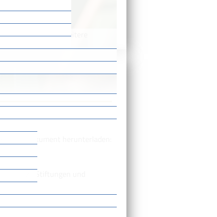
/
/
Weitere
n
Stiftungen
t als PDF-Dokument herunterladen:
emberg zu Stiftungen und