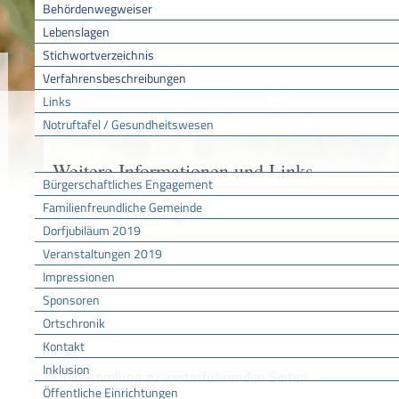
Behördenwegweiser
Lebenslagen
Stichwortverzeichnis
Sie sind hier:
/
/
/
Startseite
Aktuell
Service BW
Lebenslage
Verfahrensbeschreibungen
Informationen und Links
Links
Notruftafel / Gesundheitswesen
Gemeinde
Weitere Informationen und Links
Bürgerschaftliches Engagement
Familienfreundliche Gemeinde
Broschüren und Ratgeber
Dorfjubiläum 2019
Veranstaltungen 2019
Die folgende Broschüre können Sie bestellen oder direk
Impressionen
Sponsoren
Steuertipps für gemeinnützige Vereine
Informationen des Finanzministeriums Baden-Württ
Ortschronik
Neuregelungen des steuerlichen Spendenrechts
Kontakt
Inklusion
Linksammlung zu weiterführenden Seiten
Öffentliche Einrichtungen