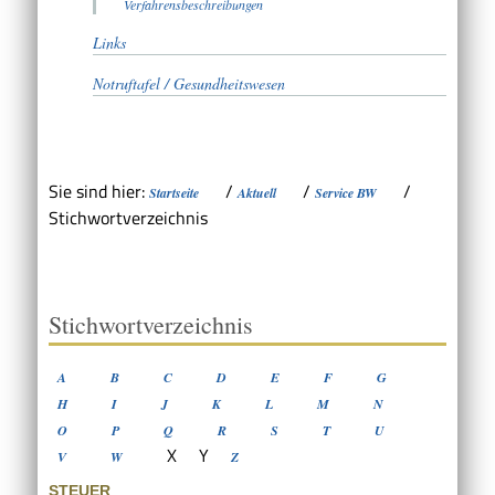
Verfahrensbeschreibungen
Links
Notruftafel / Gesundheitswesen
Sie sind hier:
/
/
/
Startseite
Aktuell
Service BW
Stichwortverzeichnis
Stichwortverzeichnis
A
B
C
D
E
F
G
H
I
J
K
L
M
N
O
P
Q
R
S
T
U
X
Y
V
W
Z
STEUER