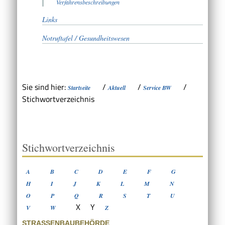
Verfahrensbeschreibungen
Links
Notruftafel / Gesundheitswesen
Sie sind hier:
/
/
/
Startseite
Aktuell
Service BW
Stichwortverzeichnis
Stichwortverzeichnis
A
B
C
D
E
F
G
H
I
J
K
L
M
N
O
P
Q
R
S
T
U
X
Y
V
W
Z
STRASSENBAUBEHÖRDE