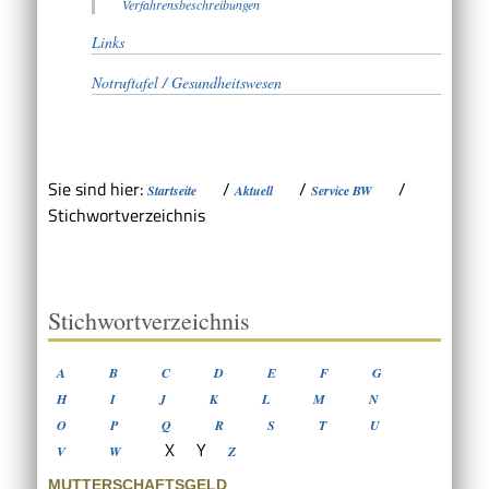
Verfahrensbeschreibungen
Links
Notruftafel / Gesundheitswesen
Sie sind hier:
/
/
/
Startseite
Aktuell
Service BW
Stichwortverzeichnis
Stichwortverzeichnis
A
B
C
D
E
F
G
H
I
J
K
L
M
N
O
P
Q
R
S
T
U
X
Y
V
W
Z
MUTTERSCHAFTSGELD