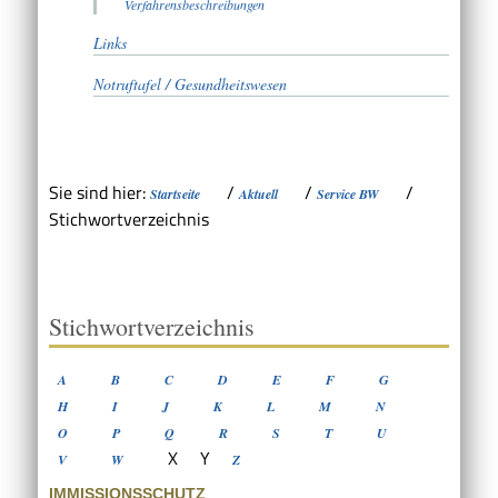
Verfahrensbeschreibungen
Links
Notruftafel / Gesundheitswesen
Sie sind hier:
/
/
/
Startseite
Aktuell
Service BW
Stichwortverzeichnis
Stichwortverzeichnis
A
B
C
D
E
F
G
H
I
J
K
L
M
N
O
P
Q
R
S
T
U
X
Y
V
W
Z
IMMISSIONSSCHUTZ