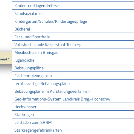
Kinder- und Jugendreferat
Schulsozialarbeit
Kindergärten/Schulen/Kindertagespflege
Bücherei
Fest- und Sporthalle
Volkshochschule Kaiserstuhl-Tuniberg
Musikschule im Breisgau
ontakt
Impressum
Datenschutz
nach oben
Cookies
Jugendliche
Bebauungspläne
Flächennutzungsplan
rechtskräftige Bebauungspläne
Bebauungspläne im Aufstellungsverfahren
Geo-Informations-System Landkreis Brsg.-Hochschw.
Hochwasser
Starkregen
Leitfaden zum SRRM
Starkregengefahrenkarten