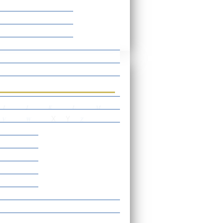
rtverzeichnis
I
J
K
L
M
X
Y
V
W
Z