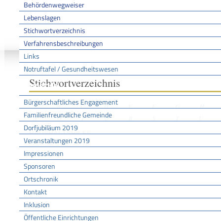
Behördenwegweiser
Lebenslagen
Stichwortverzeichnis
Sie sind hier:
/
/
/
Stichwo
Startseite
Aktuell
Service BW
Verfahrensbeschreibungen
Links
Notruftafel / Gesundheitswesen
Stichwortverzeichnis
Gemeinde
Bürgerschaftliches Engagement
A
B
C
D
E
F
G
H
Familienfreundliche Gemeinde
N
O
P
Q
R
S
T
U
Dorfjubiläum 2019
HAUSHALTSHILFE
Veranstaltungen 2019
Impressionen
Sponsoren
Leistungen
Bei Krankheit oder Schwangerschaft eine Haushaltshilfe beantragen
Ortschronik
Kontakt
Inklusion
Öffentliche Einrichtungen