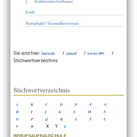
Verfahrensbeschreibungen
Links
Notruftafel / Gesundheitswesen
Sie sind hier:
/
/
/
Startseite
Aktuell
Service BW
Stichwortverzeichnis
Stichwortverzeichnis
A
B
C
D
E
F
G
H
I
J
K
L
M
N
O
P
Q
R
S
T
U
X
Y
V
W
Z
BERUFSAUFBAUSCHULE