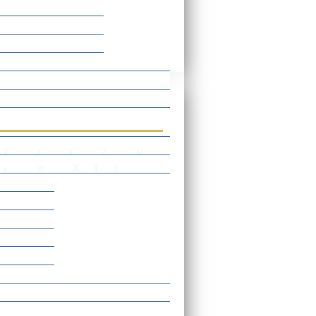
rtverzeichnis
I
J
K
L
M
X
Y
V
W
Z
gen