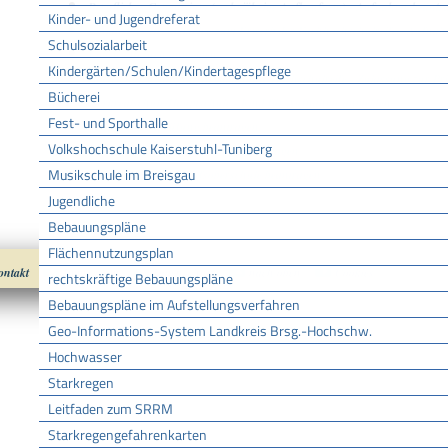
Berufliches Gymnasium (sechsjährige Aufbauform) - Aufnahme beantr
Kinder- und Jugendreferat
Einjähriges Berufskolleg zum Erwerb der Fachhochschulreife - Aufna
Schulsozialarbeit
Kolleg - Besuch anmelden
Kindergärten/Schulen/Kindertagespflege
Hochschulzugang für Begabte ohne Hochschulreife - Zulassung zur Pr
Bücherei
Werkrealschule/Hauptschule - Kind für Aufnahme anmelden
Fest- und Sporthalle
Schulfremdenprüfung beantragen
Volkshochschule Kaiserstuhl-Tuniberg
Abendgymnasium - Aufnahme beantragen
Musikschule im Breisgau
Aufnahme in die Berufsoberschule beantragen
Jugendliche
Bebauungspläne
Flächennutzungsplan
ontakt
Impressum
Datenschutz
nach oben
Cookies
rechtskräftige Bebauungspläne
Bebauungspläne im Aufstellungsverfahren
Geo-Informations-System Landkreis Brsg.-Hochschw.
Hochwasser
Starkregen
Leitfaden zum SRRM
Starkregengefahrenkarten