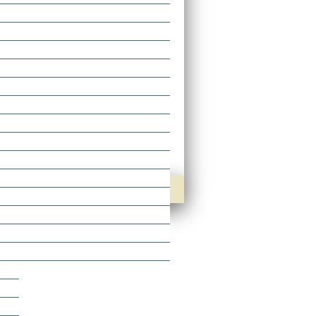
agen
hme beantragen
üfung beantragen