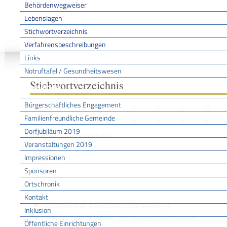
Behördenwegweiser
Lebenslagen
Stichwortverzeichnis
Sie sind hier:
/
/
/
Stichwo
Startseite
Aktuell
Service BW
Verfahrensbeschreibungen
Links
Notruftafel / Gesundheitswesen
Stichwortverzeichnis
Gemeinde
Bürgerschaftliches Engagement
A
B
C
D
E
F
G
H
Familienfreundliche Gemeinde
N
O
P
Q
R
S
T
U
Dorfjubiläum 2019
ABSCHLUSS (SCHULE)
Veranstaltungen 2019
Impressionen
Sponsoren
Leistungen
Hochschulzugang für beruflich Qualifizierte beantragen
Ortschronik
Berufliches Gymnasium (dreijährige Aufbauform) - Aufnahme beantra
Kontakt
Aufnahme in die Berufsaufbauschule beantragen
Inklusion
Allgemein bildende Schulen - zur Abendrealschule anmelden
Öffentliche Einrichtungen