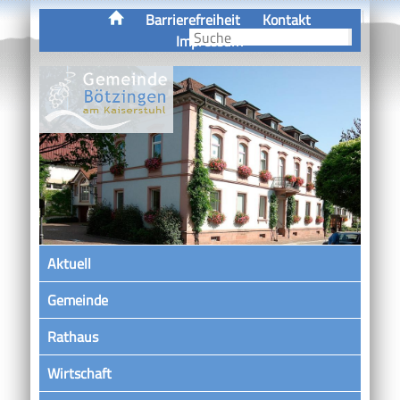
Barrierefreiheit
Kontakt
Impressum
Aktuell
Gemeinde
Rathaus
Wirtschaft