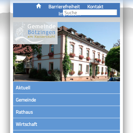
Barrierefreiheit
Kontakt
Impressum
Aktuell
Gemeinde
Rathaus
Wirtschaft