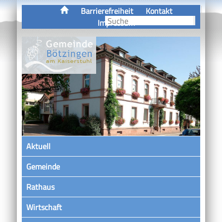
Barrierefreiheit
Kontakt
Impressum
Aktuell
Gemeinde
Rathaus
Wirtschaft