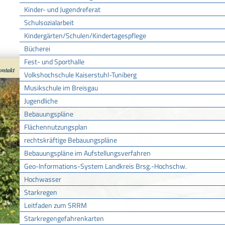
Kinder- und Jugendreferat
Schulsozialarbeit
Kindergärten/Schulen/Kindertagespflege
Bücherei
Fest- und Sporthalle
ontakt
Impressum
Datenschutz
nach oben
Cookies
Volkshochschule Kaiserstuhl-Tuniberg
Musikschule im Breisgau
Jugendliche
Bebauungspläne
Flächennutzungsplan
rechtskräftige Bebauungspläne
Bebauungspläne im Aufstellungsverfahren
Geo-Informations-System Landkreis Brsg.-Hochschw.
Hochwasser
Starkregen
Leitfaden zum SRRM
Starkregengefahrenkarten