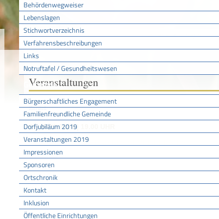
Behördenwegweiser
Lebenslagen
Stichwortverzeichnis
Sie sind hier:
/
/
Veranstaltungen
Startseite
Aktuell
Verfahrensbeschreibungen
Links
Notruftafel / Gesundheitswesen
Veranstaltungen
Gemeinde
Bürgerschaftliches Engagement
Zurück
Familienfreundliche Gemeinde
Dorfjubiläum 2019
DI
, 28.07.2026
|
19.00 UHR
Veranstaltungen 2019
ÖFFENTLICHE SITZUNG DES GEMEINDERATES
Impressionen
Veranstaltungsort
Rathaus Bürgersaal, Hauptstraße 11
Sponsoren
Ortschronik
Veranstalter
Kontakt
Gemeinde Bötzingen
Inklusion
Zurück
Öffentliche Einrichtungen