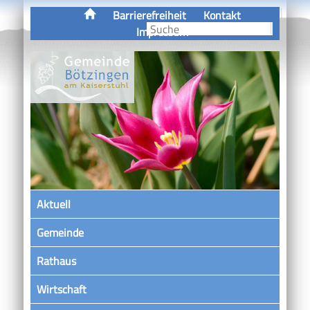
Barrierefreiheit
Kontakt
Impressum
Aktuell
Gemeinde
Rathaus
Wirtschaft