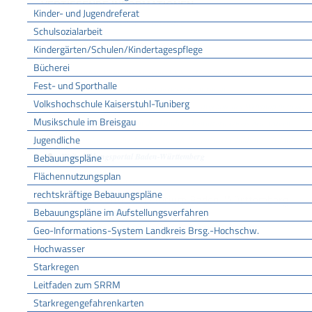
VERTIEFENDE INFORMATIONEN
Kinder- und Jugendreferat
Weiterbildungsportal Baden-Württemberg
Schulsozialarbeit
Kindergärten/Schulen/Kindertagespflege
ZUGEHÖRIGE LEISTUNGEN
Bücherei
Karlsruher Virtueller Katalog (KVK) - Literatur suchen
Fest- und Sporthalle
Landesbibliothek - Benutzerausweis beantragen
Volkshochschule Kaiserstuhl-Tuniberg
Landeszentrale für politische Bildung - Angebote des Webshop bestellen
Musikschule im Breisgau
Universitätsbibliotheken des Landes - Benutzerausweis beantragen
Jugendliche
Veranstaltungen der Landeszentrale für politische Bildung - Teilnahme
Bebauungspläne
Weiterbildungsportal Baden-Württemberg
Flächennutzungsplan
FREIGABEVERMERK
rechtskräftige Bebauungspläne
19.03.2024
Kultusministerium Baden-Württemberg
Bebauungspläne im Aufstellungsverfahren
Geo-Informations-System Landkreis Brsg.-Hochschw.
Hochwasser
Starkregen
Leitfaden zum SRRM
Starkregengefahrenkarten