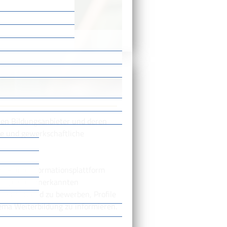
/
/
n
Weiterbildung
enen Bildungsanbieter und deren
he und gewerkschaftliche
h- und Informationsplattform
erg bietet anerkannten
ächendeckend zu bewerben, Profile
ema Weiterbildung zu informieren.