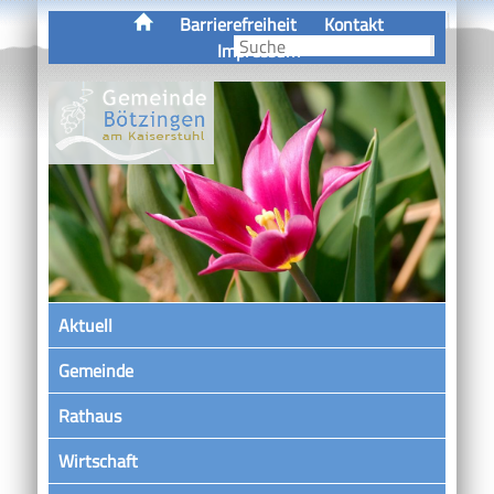
Barrierefreiheit
Kontakt
Impressum
Aktuell
Gemeinde
Rathaus
Wirtschaft