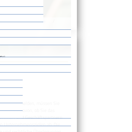
/
/
n
Unternehmen gründen
s
ns
waltung anmelden, müssen Sie
 abhängig davon, ob Sie das
erinnen und Geschäftspartnern
en Unternehmenszielen ab. Die
che und rechtliche Überlegungen