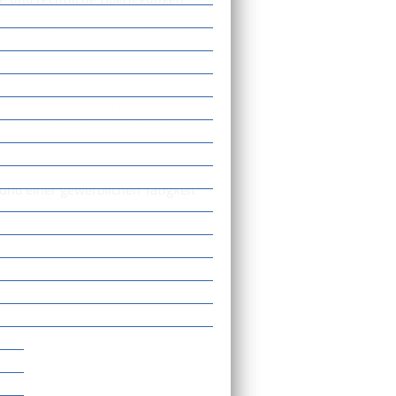
klung eine Steuerberaterin oder
in oder einen Rechtsanwalt
sform muss nicht immer gelten.
ie besser geeignet ist, ändern.
m überprüfen.
und einer gewerblichen Tätigkeit