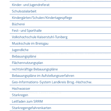
Kinder- und Jugendreferat
sein. Ziehen Sie für die Entscheidungsfindung und Abwic
Schulsozialarbeit
einen Steuerberater beziehungsweise eine Rechtsanwält
hinzu.
Kindergärten/Schulen/Kindertagespflege
Bücherei
Hinweis: Eine einmal getroffene Entscheidung zur Recht
Fest- und Sporthalle
Sie können sie später, wenn eine andere Rechtsform für S
Volkshochschule Kaiserstuhl-Tuniberg
Lassen Sie daher in zeitlichen Abständen Ihre Rechtsfor
Musikschule im Breisgau
Jugendliche
Sie müssen grundsätzlich zwischen einer freiberuflichen 
Bebauungspläne
unterscheiden.
Flächennutzungsplan
rechtskräftige Bebauungspläne
VERTIEFENDE INFORMATIONEN
Bebauungspläne im Aufstellungsverfahren
(Bundeswirtschaftsministerium )
Wahl der Rechtsform
Geo-Informations-System Landkreis Brsg.-Hochschw.
.
GründerZeiten-Ausgabe "Rechtsformen"
Hochwasser
ZUGEHÖRIGE LEISTUNGEN
Starkregen
Gewerbe anmelden
Leitfaden zum SRRM
Handelsregister - Eintragung anmelden
Starkregengefahrenkarten
Partnerschaftsregister - Eintragung anmelden