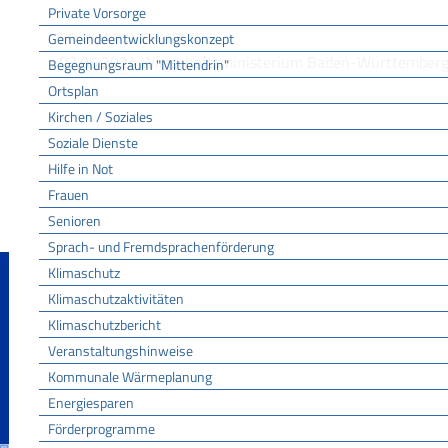
Private Vorsorge
Gemeindeentwicklungskonzept
FREIGABEVERMERK
03.06.2024 Wirtschaftsministerium Baden-Württember
Begegnungsraum "Mittendrin"
Ortsplan
Kirchen / Soziales
Soziale Dienste
Hilfe in Not
Frauen
Senioren
Sprach- und Fremdsprachenförderung
Klimaschutz
Klimaschutzaktivitäten
Klimaschutzbericht
Veranstaltungshinweise
Kommunale Wärmeplanung
Energiesparen
Förderprogramme