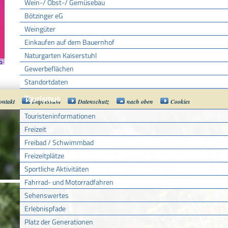
Wein-/ Obst-/ Gemüsebau
Bötzinger eG
Weingüter
Einkaufen auf dem Bauernhof
Naturgarten Kaiserstuhl
Gewerbeflächen
Standortdaten
Tourismus
ontakt
Impressum
Datenschutz
nach oben
Cookies
Touristeninformationen
Freizeit
Freibad / Schwimmbad
Freizeitplätze
Sportliche Aktivitäten
Fahrrad- und Motorradfahren
Sehenswertes
Erlebnispfade
Platz der Generationen