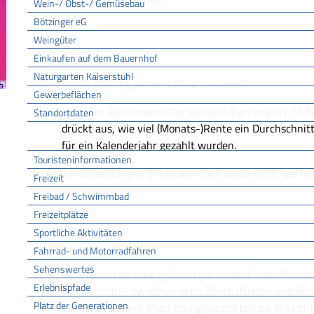
Wein-/ Obst-/ Gemüsebau
Rentenart: Beispiele sind die
Bötzinger eG
Altersrente,
Weingüter
Rente wegen voller oder teilweiser Erwerbsmin
Einkaufen auf dem Bauernhof
Große oder kleine Witwen- beziehungsweise Wit
Naturgarten Kaiserstuhl
beziehungsweise Vollwaisenrente.
Gewerbeflächen
aktueller Rentenwert: Der aktuelle Rentenwert ist 
Standortdaten
drückt aus, wie viel (Monats-)Rente ein Durchschnit
Tourismus
für ein Kalenderjahr gezahlt wurden.
Touristeninformationen
Die Rentenzahlungen entwickeln sich dynamisch, das hei
Freizeit
Entwicklung der Bruttolohn- und Bruttogehaltssummen b
Freibad / Schwimmbad
Ermittlung der Höhe einer Rentenanpassung wird zusätzl
Freizeitplätze
Sportliche Aktivitäten
die Belastung der Arbeitsentgelte durch die Renten
Fahrrad- und Motorradfahren
(Entwicklung der Höhe des Beitragssatzes),
Sehenswertes
der Prozentsatz der geförderten zusätzlichen Altersv
Erlebnispfade
das Verhältnis zwischen aktiv Beschäftigten und Re
Platz der Generationen
Rentenbeziehern (Nachhaltigkeitsfaktor) berücksicht