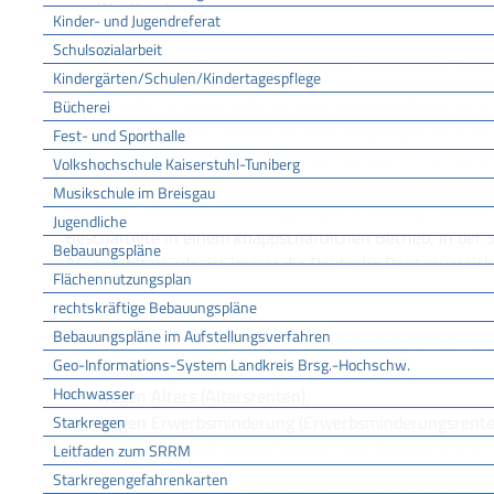
Württemberg)
Kinder- und Jugendreferat
für Bergleute, Seeleute und Mitarbeiter und Mitarb
Schulsozialarbeit
die Deutsche Rentenversicherung Knappschaft-Bah
Kindergärten/Schulen/Kindertagespflege
Neuversicherte Arbeitnehmerinnen und Arbeitnehmer we
Bücherei
gleichmäßig auf alle Rentenversicherungsträger verteilt,
Fest- und Sporthalle
erbringen. Für bereits vor dem 1. Januar 2005 in der ge
Volkshochschule Kaiserstuhl-Tuniberg
versicherte Arbeitnehmerinnen und Arbeitnehmer bleibt 
Musikschule im Breisgau
bisherige Rentenversicherungsträger zuständig. Sofern ei
Jugendliche
Beschäftigte in einem knappschaftlichen Betrieb, in der
Bebauungspläne
AG gezahlt wurde, ist immer die Deutsche Rentenversi
Flächennutzungsplan
zuständig.
rechtskräftige Bebauungspläne
Bebauungspläne im Aufstellungsverfahren
Die Deutsche Rentenversicherung erbringt Rentenleistu
Geo-Informations-System Landkreis Brsg.-Hochschw.
Hochwasser
wegen Alters (Altersrenten),
wegen Erwerbsminderung (Erwerbsminderungsrente
Starkregen
wegen Todes (Witwen-/Witwer- und Waisenrenten, E
Leitfaden zum SRRM
Starkregengefahrenkarten
Zu den Leistungen der gesetzlichen Rentenversicherun