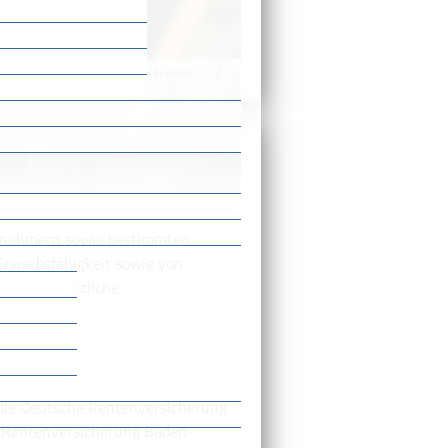
/
/
n
Altersvorsorge und Ruhestand
itnehmern sowie bestimmten
Erwerbsfähigkeit sowie von
ch die gesetzliche
 die Deutsche Rentenversicherung
e Rentenversicherung Baden-