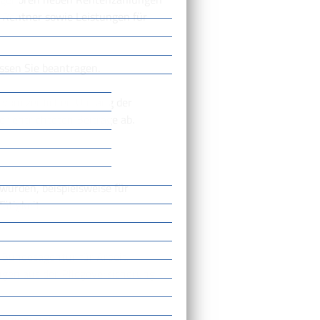
 Rentner sowie Leistungen für
ssen Sie beantragen.
n vom zeitlichen Umfang der
r entrichteten Beiträge ab.
 wurden, beispielsweise für
ätigkeit,
 Bundesagentur für Arbeit,
ungen aus der Pflegeversicherung
erziehung)