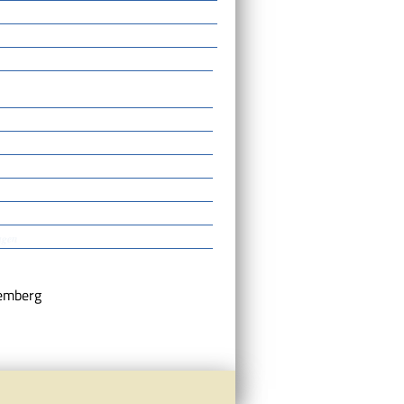
agen
emberg