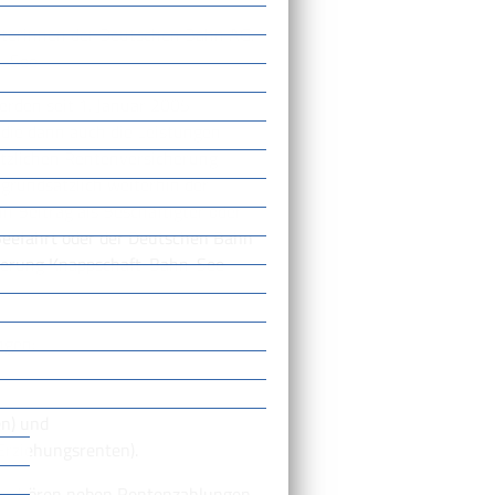
eiterinnen der Deutschen Bahn AG:
n-See
rden seit 1. Januar 2005
 die dann auch die Leistungen
setzlichen Rentenversicherung
grundsätzlich weiterhin der
n Beitrag als Beschäftigter oder
 Seefahrt oder der Deutschen Bahn
cherung Knappschaft-Bahn-See
ngen:
n) und
rziehungsrenten).
g gehören neben Rentenzahlungen