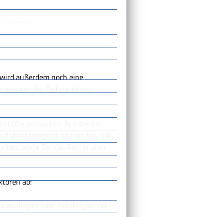
elsweise wegen
nd Studium,
wird außerdem noch eine
rung oder der Tod vor einem
Rentenhöhe auswirken. Aus diesem
auf Vollständigkeit überprüfen.
Sie
eiten, bevor Sie das Rentenalter
ktoren ab:
u Zuschlägen oder Abschlägen der