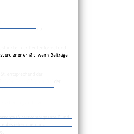
derung,
werrente- oder Halb-
Bestandteil der Rentenformel und
tsverdiener erhält, wenn Beiträge
ßt, entsprechend der
ei den Beschäftigten. Bei der
ich:
versicherungsbeiträge
orsorge (Altersvorsorgeanteil) und
ntenbezieherinnen und
igt.