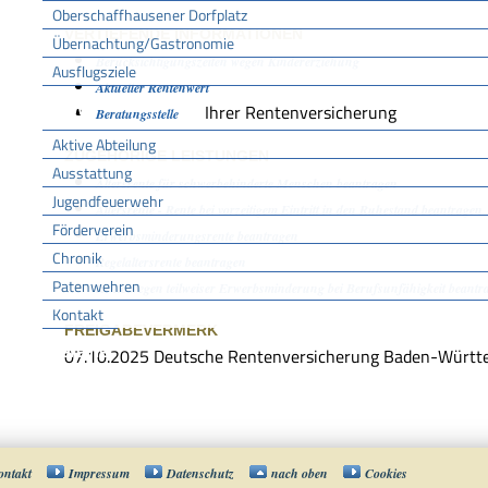
Oberschaffhausener Dorfplatz
VERTIEFENDE INFORMATIONEN
Übernachtung/Gastronomie
Berücksichtigungszeiten wegen Kindererziehung
Ausflugsziele
Aktueller Rentenwert
FFW
Ihrer Rentenversicherung
Beratungsstelle
Aktive Abteilung
ZUGEHÖRIGE LEISTUNGEN
Ausstattung
Altersrente für schwerbehinderte Menschen beantragen
Jugendfeuerwehr
Altersrente - Rente bei vorzeitigem Eintritt in den Ruhestand beantragen
Förderverein
Erwerbsminderungsrente beantragen
Chronik
Regelaltersrente beantragen
Patenwehren
Rente wegen teilweiser Erwerbsminderung bei Berufsunfähigkeit beantr
Kontakt
FREIGABEVERMERK
Vereine
07.10.2025
Deutsche Rentenversicherung Baden-Württ
ontakt
Impressum
Datenschutz
nach oben
Cookies