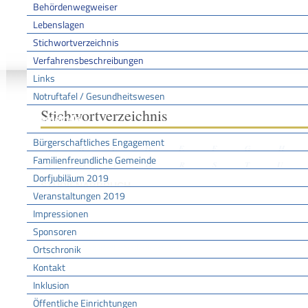
Behördenwegweiser
Lebenslagen
Stichwortverzeichnis
Sie sind hier:
/
/
/
Stichwo
Startseite
Aktuell
Service BW
Verfahrensbeschreibungen
Links
Notruftafel / Gesundheitswesen
Stichwortverzeichnis
Gemeinde
Bürgerschaftliches Engagement
A
B
C
D
E
F
G
H
Familienfreundliche Gemeinde
N
O
P
Q
R
S
T
U
Dorfjubiläum 2019
STUDIENABBRUCH
Veranstaltungen 2019
Impressionen
Sponsoren
Leistungen
Exmatrikulation - Studium beenden
Ortschronik
Kontakt
Inklusion
Öffentliche Einrichtungen