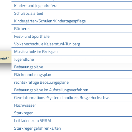
Kinder- und Jugendreferat
Schulsozialarbeit
Kindergärten/Schulen/Kindertagespflege
Bücherei
Fest- und Sporthalle
Volkshochschule Kaiserstuhl-Tuniberg
Musikschule im Breisgau
ontakt
Impressum
Datenschutz
nach oben
Cookies
Jugendliche
Bebauungspläne
Flächennutzungsplan
rechtskräftige Bebauungspläne
Bebauungspläne im Aufstellungsverfahren
Geo-Informations-System Landkreis Brsg.-Hochschw.
Hochwasser
Starkregen
Leitfaden zum SRRM
Starkregengefahrenkarten