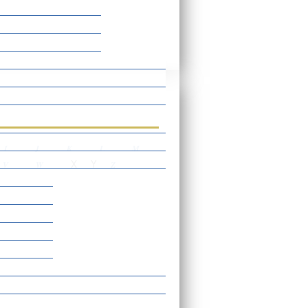
rtverzeichnis
I
J
K
L
M
X
Y
V
W
Z