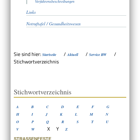
Verfahrensbeschreibungen
Links
Notruftafel / Gesundheitswesen
Sie sind hier:
/
/
/
Startseite
Aktuell
Service BW
Stichwortverzeichnis
Stichwortverzeichnis
A
B
C
D
E
F
G
H
I
J
K
L
M
N
O
P
Q
R
S
T
U
X
Y
V
W
Z
STRASSENFESTE