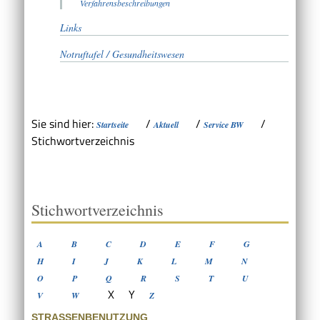
Verfahrensbeschreibungen
Links
Notruftafel / Gesundheitswesen
Sie sind hier:
/
/
/
Startseite
Aktuell
Service BW
Stichwortverzeichnis
Stichwortverzeichnis
A
B
C
D
E
F
G
H
I
J
K
L
M
N
O
P
Q
R
S
T
U
X
Y
V
W
Z
STRASSENBENUTZUNG