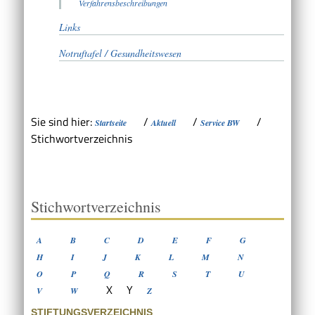
Verfahrensbeschreibungen
Links
Notruftafel / Gesundheitswesen
Sie sind hier:
/
/
/
Startseite
Aktuell
Service BW
Stichwortverzeichnis
Stichwortverzeichnis
A
B
C
D
E
F
G
H
I
J
K
L
M
N
O
P
Q
R
S
T
U
X
Y
V
W
Z
STIFTUNGSVERZEICHNIS