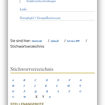
Verfahrensbeschreibungen
Links
Notruftafel / Gesundheitswesen
Sie sind hier:
/
/
/
Startseite
Aktuell
Service BW
Stichwortverzeichnis
Stichwortverzeichnis
A
B
C
D
E
F
G
H
I
J
K
L
M
N
O
P
Q
R
S
T
U
X
Y
V
W
Z
STELLENANGEBOTE