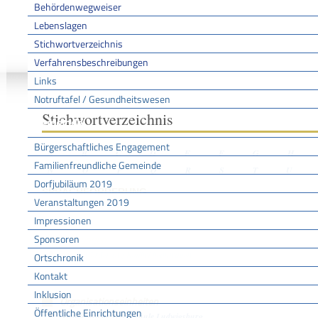
Behördenwegweiser
Lebenslagen
Stichwortverzeichnis
Sie sind hier:
/
/
/
Stichwo
Startseite
Aktuell
Service BW
Verfahrensbeschreibungen
Links
Notruftafel / Gesundheitswesen
Stichwortverzeichnis
Gemeinde
Bürgerschaftliches Engagement
A
B
C
D
E
F
G
H
Familienfreundliche Gemeinde
N
O
P
Q
R
S
T
U
Dorfjubiläum 2019
SPRACHFÖRDERUNG
Veranstaltungen 2019
Impressionen
Sponsoren
Leistungen
Sprachförderung Kolibri beantragen
Ortschronik
Kontakt
Inklusion
Organisationseinheiten
Öffentliche Einrichtungen
Pädagogische Hochschule Ludwigsburg