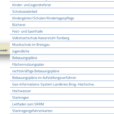
Kinder- und Jugendreferat
Schulsozialarbeit
Kindergärten/Schulen/Kindertagespflege
Bücherei
Fest- und Sporthalle
Volkshochschule Kaiserstuhl-Tuniberg
Musikschule im Breisgau
ontakt
Impressum
Datenschutz
nach oben
Cookies
Jugendliche
Bebauungspläne
Flächennutzungsplan
rechtskräftige Bebauungspläne
Bebauungspläne im Aufstellungsverfahren
Geo-Informations-System Landkreis Brsg.-Hochschw.
Hochwasser
Starkregen
Leitfaden zum SRRM
Starkregengefahrenkarten