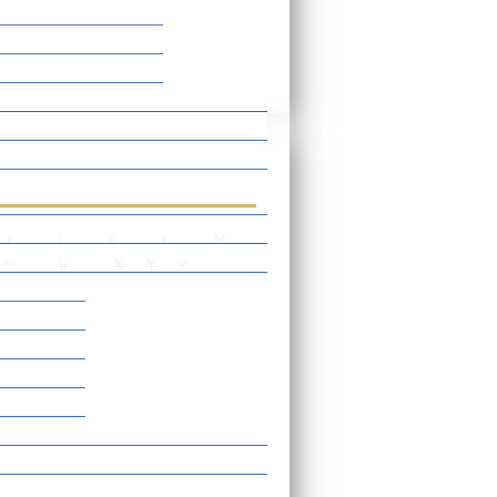
rtverzeichnis
I
J
K
L
M
X
Y
V
W
Z