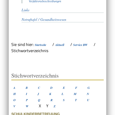
Verfahrensbeschreibungen
Links
Notruftafel / Gesundheitswesen
Sie sind hier:
/
/
/
Startseite
Aktuell
Service BW
Stichwortverzeichnis
Stichwortverzeichnis
A
B
C
D
E
F
G
H
I
J
K
L
M
N
O
P
Q
R
S
T
U
X
Y
V
W
Z
SCHULKINDERBETREUUNG