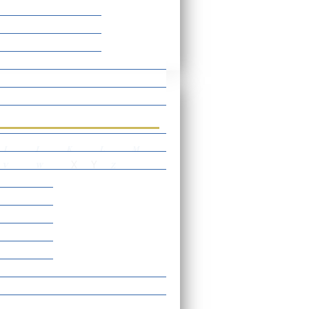
rtverzeichnis
I
J
K
L
M
X
Y
V
W
Z