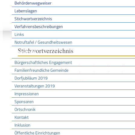
Behördenwegweiser
Lebenslagen
Stichwortverzeichnis
Sie sind hier:
/
/
/
Stichwo
Startseite
Aktuell
Service BW
Verfahrensbeschreibungen
Links
Notruftafel / Gesundheitswesen
Stichwortverzeichnis
Gemeinde
Bürgerschaftliches Engagement
A
B
C
D
E
F
G
H
Familienfreundliche Gemeinde
N
O
P
Q
R
S
T
U
Dorfjubiläum 2019
SCHÜLERFERIENAUFENTHALTE
Veranstaltungen 2019
Impressionen
Sponsoren
Lebenslagen
Finanzielle Hilfen und sonstige Angebote
Ortschronik
Finanzielle Hilfen für Familien
Kontakt
Inklusion
Öffentliche Einrichtungen