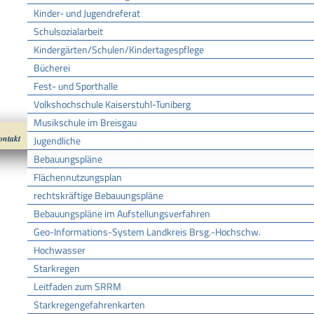
Kinder- und Jugendreferat
Schulsozialarbeit
Kindergärten/Schulen/Kindertagespflege
Bücherei
Fest- und Sporthalle
Volkshochschule Kaiserstuhl-Tuniberg
Musikschule im Breisgau
ontakt
Impressum
Datenschutz
nach oben
Cookies
Jugendliche
Bebauungspläne
Flächennutzungsplan
rechtskräftige Bebauungspläne
Bebauungspläne im Aufstellungsverfahren
Geo-Informations-System Landkreis Brsg.-Hochschw.
Hochwasser
Starkregen
Leitfaden zum SRRM
Starkregengefahrenkarten