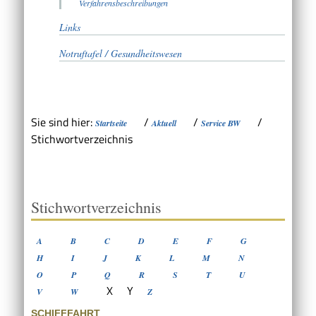
Verfahrensbeschreibungen
Links
Notruftafel / Gesundheitswesen
Sie sind hier:
/
/
/
Startseite
Aktuell
Service BW
Stichwortverzeichnis
Stichwortverzeichnis
A
B
C
D
E
F
G
H
I
J
K
L
M
N
O
P
Q
R
S
T
U
X
Y
V
W
Z
SCHIFFFAHRT