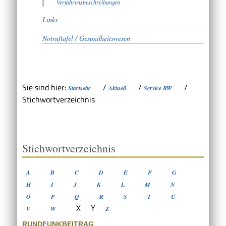
Verfahrensbeschreibungen
Links
Notruftafel / Gesundheitswesen
Sie sind hier:
/
/
/
Startseite
Aktuell
Service BW
Stichwortverzeichnis
Stichwortverzeichnis
A
B
C
D
E
F
G
H
I
J
K
L
M
N
O
P
Q
R
S
T
U
X
Y
V
W
Z
RUNDFUNKBEITRAG