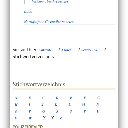
Verfahrensbeschreibungen
Links
Notruftafel / Gesundheitswesen
Sie sind hier:
/
/
/
Startseite
Aktuell
Service BW
Stichwortverzeichnis
Stichwortverzeichnis
A
B
C
D
E
F
G
H
I
J
K
L
M
N
O
P
Q
R
S
T
U
X
Y
V
W
Z
POLIZEIREVIER