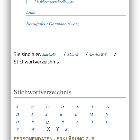
Verfahrensbeschreibungen
Links
Notruftafel / Gesundheitswesen
Sie sind hier:
/
/
/
Startseite
Aktuell
Service BW
Stichwortverzeichnis
Stichwortverzeichnis
A
B
C
D
E
F
G
H
I
J
K
L
M
N
O
P
Q
R
S
T
U
X
Y
V
W
Z
PERSONENDATEN - ERKLÄRUNG ZUR