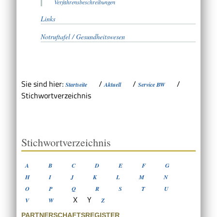
Verfahrensbeschreibungen
Links
Notruftafel / Gesundheitswesen
Sie sind hier:
/
/
/
Startseite
Aktuell
Service BW
Stichwortverzeichnis
Stichwortverzeichnis
A
B
C
D
E
F
G
H
I
J
K
L
M
N
O
P
Q
R
S
T
U
X
Y
V
W
Z
PARTNERSCHAFTSREGISTER