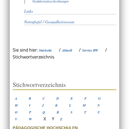
Verfahrensbeschreibungen
Links
Notruftafel / Gesundheitswesen
Sie sind hier:
/
/
/
Startseite
Aktuell
Service BW
Stichwortverzeichnis
Stichwortverzeichnis
A
B
C
D
E
F
G
H
I
J
K
L
M
N
O
P
Q
R
S
T
U
X
Y
V
W
Z
PÄDAGOGISCHE HOCHSCHULEN