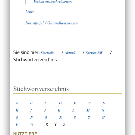
Verfahrensbeschreibungen
Links
Notruftafel / Gesundheitswesen
Sie sind hier:
/
/
/
Startseite
Aktuell
Service BW
Stichwortverzeichnis
Stichwortverzeichnis
A
B
C
D
E
F
G
H
I
J
K
L
M
N
O
P
Q
R
S
T
U
X
Y
V
W
Z
NUTZTIERE