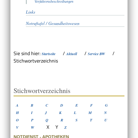
Verfahrensbeschreibungen
Links
Notruftafel / Gesundheitswesen
Sie sind hier:
/
/
/
Startseite
Aktuell
Service BW
Stichwortverzeichnis
Stichwortverzeichnis
A
B
C
D
E
F
G
H
I
J
K
L
M
N
O
P
Q
R
S
T
U
X
Y
V
W
Z
NOTDIENST - APOTHEKEN