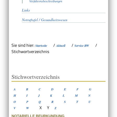
Verfahrensbeschreibungen
Links
Notruftafel / Gesundheitswesen
Sie sind hier:
/
/
/
Startseite
Aktuell
Service BW
Stichwortverzeichnis
Stichwortverzeichnis
A
B
C
D
E
F
G
H
I
J
K
L
M
N
O
P
Q
R
S
T
U
X
Y
V
W
Z
NOTARIELLE BEURKUNDUNG