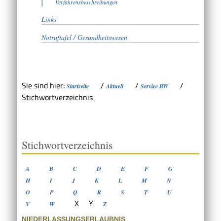
Verfahrensbeschreibungen
Links
Notruftafel / Gesundheitswesen
Sie sind hier:
/
/
/
Startseite
Aktuell
Service BW
Stichwortverzeichnis
Stichwortverzeichnis
A
B
C
D
E
F
G
H
I
J
K
L
M
N
O
P
Q
R
S
T
U
X
Y
V
W
Z
NIEDERLASSUNGSERLAUBNIS