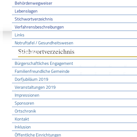
Behördenwegweiser
Lebenslagen
Stichwortverzeichnis
Sie sind hier:
/
/
/
Stichwo
Startseite
Aktuell
Service BW
Verfahrensbeschreibungen
Links
Notruftafel / Gesundheitswesen
Stichwortverzeichnis
Gemeinde
Bürgerschaftliches Engagement
A
B
C
D
E
F
G
H
Familienfreundliche Gemeinde
N
O
P
Q
R
S
T
U
Dorfjubiläum 2019
NEUANMELDUNG
Veranstaltungen 2019
Impressionen
Sponsoren
Lebenslagen
Kraftfahrzeug zulassen, abmelden oder ummelden
Ortschronik
Kontakt
Inklusion
Öffentliche Einrichtungen