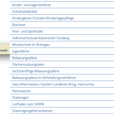
Kinder- und Jugendreferat
Schulsozialarbeit
Kindergärten/Schulen/Kindertagespflege
Bücherei
Fest- und Sporthalle
Volkshochschule Kaiserstuhl-Tuniberg
Musikschule im Breisgau
ontakt
Impressum
Datenschutz
nach oben
Cookies
Jugendliche
Bebauungspläne
Flächennutzungsplan
rechtskräftige Bebauungspläne
Bebauungspläne im Aufstellungsverfahren
Geo-Informations-System Landkreis Brsg.-Hochschw.
Hochwasser
Starkregen
Leitfaden zum SRRM
Starkregengefahrenkarten