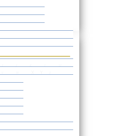
rtverzeichnis
I
J
K
L
M
X
Y
V
W
Z