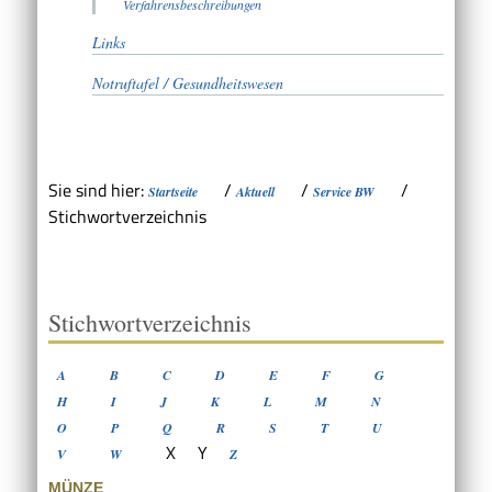
Verfahrensbeschreibungen
Links
Notruftafel / Gesundheitswesen
Sie sind hier:
/
/
/
Startseite
Aktuell
Service BW
Stichwortverzeichnis
Stichwortverzeichnis
A
B
C
D
E
F
G
H
I
J
K
L
M
N
O
P
Q
R
S
T
U
X
Y
V
W
Z
MÜNZE