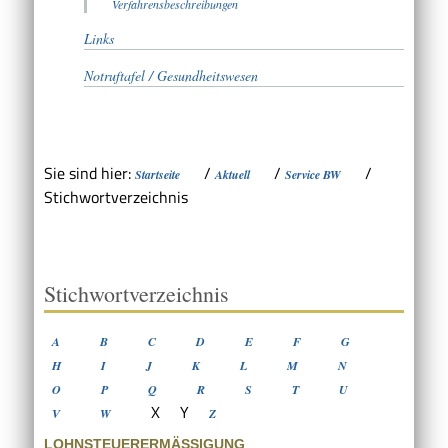
Verfahrensbeschreibungen
Links
Notruftafel / Gesundheitswesen
Sie sind hier:
/
/
/
Startseite
Aktuell
Service BW
Stichwortverzeichnis
Stichwortverzeichnis
A
B
C
D
E
F
G
H
I
J
K
L
M
N
O
P
Q
R
S
T
U
X
Y
V
W
Z
LOHNSTEUERERMÄSSIGUNG