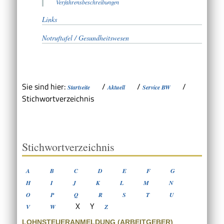
Verfahrensbeschreibungen
Links
Notruftafel / Gesundheitswesen
Sie sind hier:
/
/
/
Startseite
Aktuell
Service BW
Stichwortverzeichnis
Stichwortverzeichnis
A
B
C
D
E
F
G
H
I
J
K
L
M
N
O
P
Q
R
S
T
U
X
Y
V
W
Z
LOHNSTEUERANMELDUNG (ARBEITGEBER)