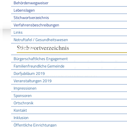
Behördenwegweiser
Lebenslagen
Stichwortverzeichnis
Sie sind hier:
/
/
/
Stichwo
Startseite
Aktuell
Service BW
Verfahrensbeschreibungen
Links
Notruftafel / Gesundheitswesen
Stichwortverzeichnis
Gemeinde
Bürgerschaftliches Engagement
A
B
C
D
E
F
G
H
Familienfreundliche Gemeinde
N
O
P
Q
R
S
T
U
Dorfjubiläum 2019
LÖSCHUNG VON DATEN (DATENSCHUTZ)
Veranstaltungen 2019
Impressionen
Sponsoren
Leistungen
Personenbezogene Daten - Löschung beantragen
Ortschronik
Kontakt
Inklusion
Öffentliche Einrichtungen