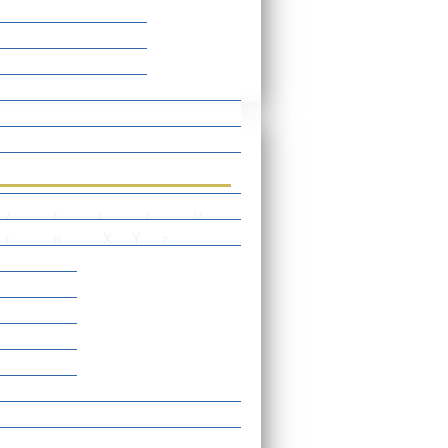
rtverzeichnis
I
J
K
L
M
X
Y
V
W
Z