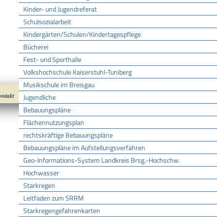
Kinder- und Jugendreferat
Schulsozialarbeit
Kindergärten/Schulen/Kindertagespflege
Bücherei
Fest- und Sporthalle
Volkshochschule Kaiserstuhl-Tuniberg
Musikschule im Breisgau
ontakt
Impressum
Datenschutz
nach oben
Cookies
Jugendliche
Bebauungspläne
Flächennutzungsplan
rechtskräftige Bebauungspläne
Bebauungspläne im Aufstellungsverfahren
Geo-Informations-System Landkreis Brsg.-Hochschw.
Hochwasser
Starkregen
Leitfaden zum SRRM
Starkregengefahrenkarten