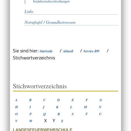
Verfahrensbeschreibungen
Links
Notruftafel / Gesundheitswesen
Sie sind hier:
/
/
/
Startseite
Aktuell
Service BW
Stichwortverzeichnis
Stichwortverzeichnis
A
B
C
D
E
F
G
H
I
J
K
L
M
N
O
P
Q
R
S
T
U
X
Y
V
W
Z
LANDESFEUERWEHRSCHULE