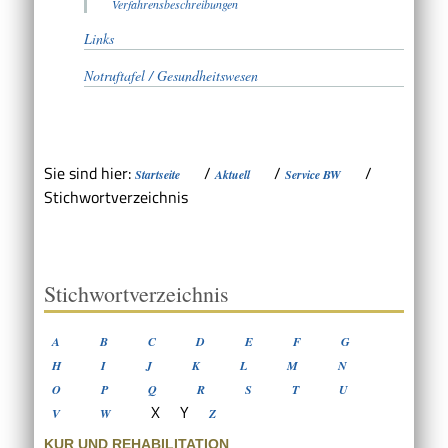
Verfahrensbeschreibungen
Links
Notruftafel / Gesundheitswesen
Sie sind hier:
/
/
/
Startseite
Aktuell
Service BW
Stichwortverzeichnis
Stichwortverzeichnis
A
B
C
D
E
F
G
H
I
J
K
L
M
N
O
P
Q
R
S
T
U
X
Y
V
W
Z
KUR UND REHABILITATION