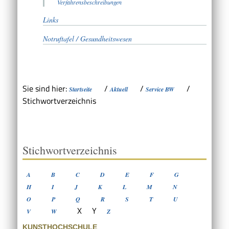
Verfahrensbeschreibungen
Links
Notruftafel / Gesundheitswesen
Sie sind hier:
/
/
/
Startseite
Aktuell
Service BW
Stichwortverzeichnis
Stichwortverzeichnis
A
B
C
D
E
F
G
H
I
J
K
L
M
N
O
P
Q
R
S
T
U
X
Y
V
W
Z
KUNSTHOCHSCHULE