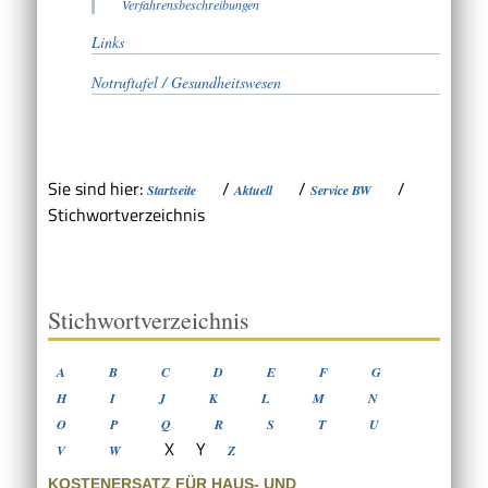
Verfahrensbeschreibungen
Links
Notruftafel / Gesundheitswesen
Sie sind hier:
/
/
/
Startseite
Aktuell
Service BW
Stichwortverzeichnis
Stichwortverzeichnis
A
B
C
D
E
F
G
H
I
J
K
L
M
N
O
P
Q
R
S
T
U
X
Y
V
W
Z
KOSTENERSATZ FÜR HAUS- UND