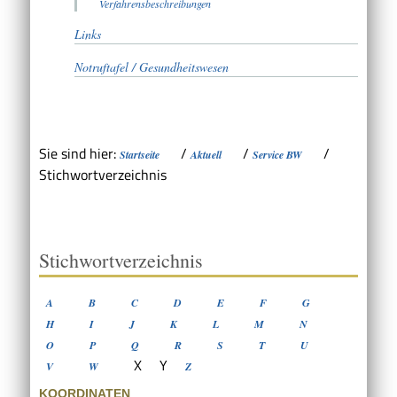
Verfahrensbeschreibungen
Links
Notruftafel / Gesundheitswesen
Sie sind hier:
/
/
/
Startseite
Aktuell
Service BW
Stichwortverzeichnis
Stichwortverzeichnis
A
B
C
D
E
F
G
H
I
J
K
L
M
N
O
P
Q
R
S
T
U
X
Y
V
W
Z
KOORDINATEN