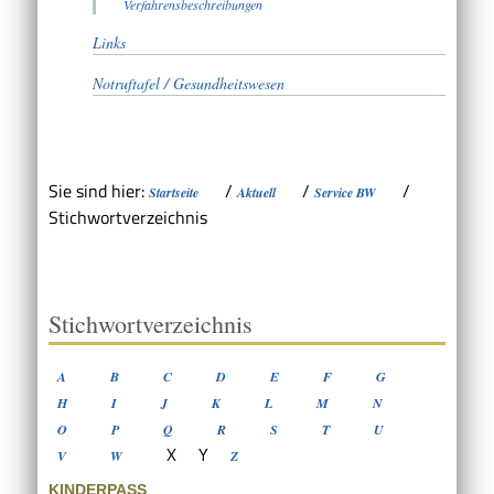
Verfahrensbeschreibungen
Links
Notruftafel / Gesundheitswesen
Sie sind hier:
/
/
/
Startseite
Aktuell
Service BW
Stichwortverzeichnis
Stichwortverzeichnis
A
B
C
D
E
F
G
H
I
J
K
L
M
N
O
P
Q
R
S
T
U
X
Y
V
W
Z
KINDERPASS